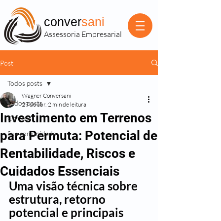
conver
sani
Assessoria Empresarial
Post
Todos posts
Wagner Conversani
Todos posts
29 de abr.
2 min de leitura
Investimento em Terrenos
Começar
para Permuta: Potencial de
Sua comunidade
Rentabilidade, Riscos e
Cuidados Essenciais
Uma visão técnica sobre 
estrutura, retorno 
potencial e principais 