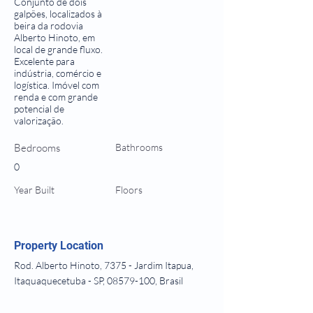
Conjunto de dois
galpões, localizados à
beira da rodovia
Alberto Hinoto, em
local de grande fluxo.
Excelente para
indústria, comércio e
logística. Imóvel com
renda e com grande
potencial de
valorização.
Bedrooms
Bathrooms
0
Year Built
Floors
Property Location
Rod. Alberto Hinoto, 7375 - Jardim Itapua,
Itaquaquecetuba - SP,
08579-100
, Brasil