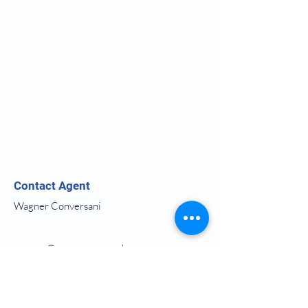
Contact Agent
Wagner Conversani
wagner@converpar.com.br
Assine para receber as
Novidades: